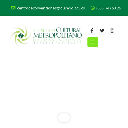
centrodeconvenciones@quindio.gov.co
(606) 747 53 26