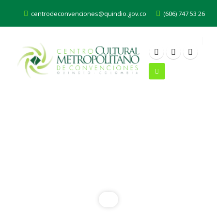
centrodeconvenciones@quindio.gov.co
(606) 747 53 26