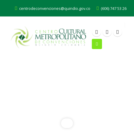
centrodeconvenciones@quindio.gov.co
(606) 747 53 26