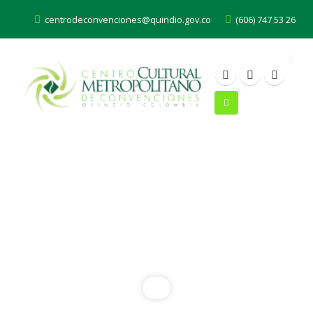
centrodeconvenciones@quindio.gov.co
(606) 747 53 26