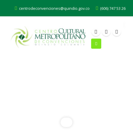
centrodeconvenciones@quindio.gov.co
(606) 747 53 26